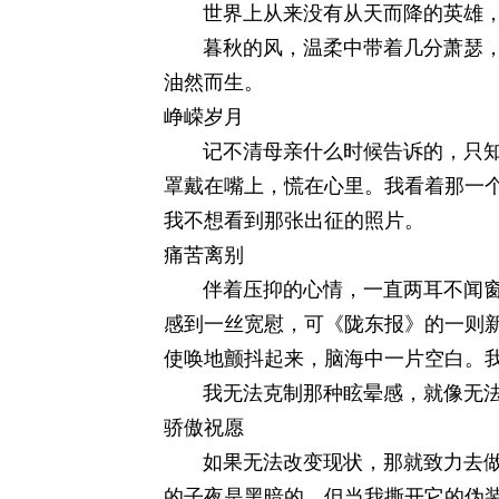
世界上从来没有从天而降的英雄，
暮秋的风，温柔中带着几分萧瑟，使
油然而生。
峥嵘岁月
记不清母亲什么时候告诉的，只知道
罩戴在嘴上，慌在心里。我看着那一
我不想看到那张出征的照片。
痛苦离别
伴着压抑的心情，一直两耳不闻窗外
感到一丝宽慰，可《陇东报》的一则
使唤地颤抖起来，脑海中一片空白。我
我无法克制那种眩晕感，就像无法
骄傲祝愿
如果无法改变现状，那就致力去做好
的子夜是黑暗的，但当我撕开它的伪