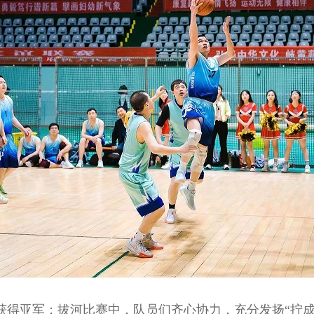
得亚军；拔河比赛中，队员们齐心协力，充分发扬“拧成